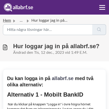
Hem
...
Hur loggar jag in på allabrf.se?
Hur loggar jag in på allabrf.se?
Ändrad den Tis, 12 dec., 2023 vid 1:49 E.M.
Du kan logga in på
allabrf.se
med två
olika alternativ:
Alternativ 1 - Mobilt BankID
När du klickar på knappen "Logga in" i övre högra hörnet
kommer det fram en inloggningsruta. I rutan anger du i ditt