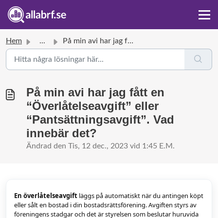
Hem
...
På min avi har jag fått en “Överlåtelseavgift” eller “Pan...
På min avi har jag fått en
“Överlåtelseavgift” eller
“Pantsättningsavgift”. Vad
innebär det?
Ändrad den Tis, 12 dec., 2023 vid 1:45 E.M.
En överlåtelseavgift
läggs på automatiskt när du antingen köpt
eller sålt en bostad i din bostadsrättsförening. Avgiften styrs av
föreningens stadgar och det är styrelsen som beslutar huruvida