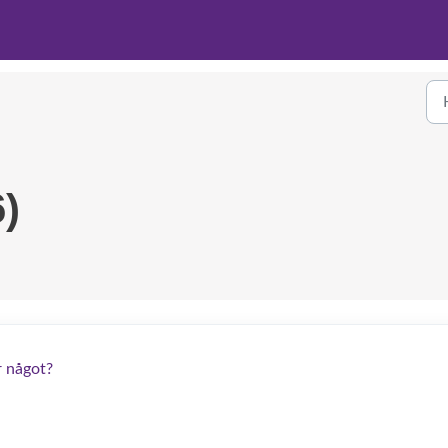
)
 något?