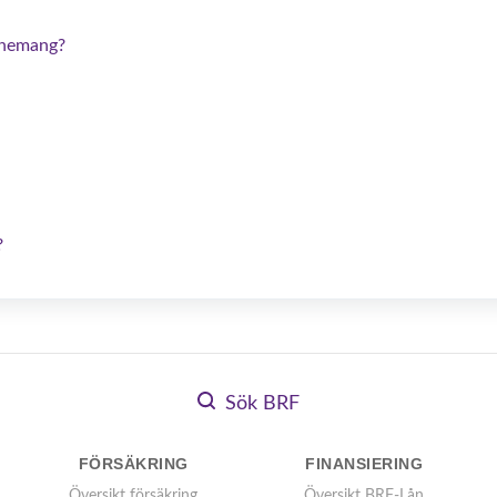
nnemang?
?
Sök BRF
FÖRSÄKRING
FINANSIERING
Översikt försäkring
Översikt BRF-Lån