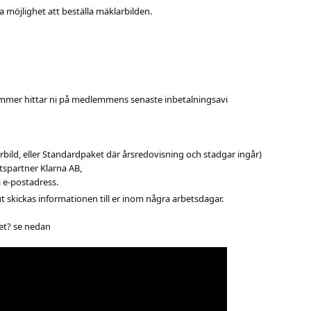
a möjlighet att beställa mäklarbilden.
ummer hittar ni på medlemmens senaste inbetalningsavi
rbild, eller Standardpaket där årsredovisning och stadgar ingår)
etspartner Klarna AB,
a e-postadress.
ut skickas informationen till er inom några arbetsdagar.
let? se nedan