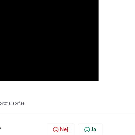
rt@allabrf.se
.
?
Nej
Ja