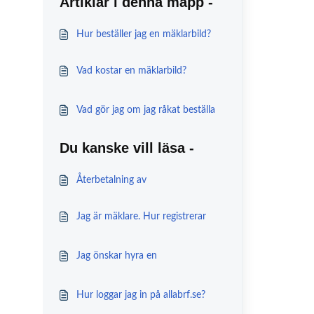
Artiklar i denna mapp -
Hur beställer jag en mäklarbild?
Vad kostar en mäklarbild?
Vad gör jag om jag råkat beställa
dubbla mäklarbilder?
Du kanske vill läsa -
Återbetalning av
dubbelbetalning eller överbetald
Jag är mäklare. Hur registrerar
Avgift/Hyra
jag en överlåtelse?
Jag önskar hyra en
parkeringsplats, hur går jag
Hur loggar jag in på allabrf.se?