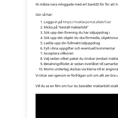
Ni måste vara inloggade med ert bankID för för att h
Gör så här:
Logga in på
https://maklarportal.allabrf.se/
Klicka på "beställ mäklarbild"
Sök upp den förening du har säljuppdrag i
Sök upp det objekt du ska förmedla, objektsn
Ladda upp din fullmakt/säljuppdrag
Fyll i dina uppgifter och eventuell kommentar
Acceptera villkoren
Välj sedan vilket paket du önskar (endast mäkla
Betalningsflödet är sedan överlåtet till samarb
Moms underlag skickas via klarna till er angivn
Vi tittar sen igenom er förfrågan och om allt ser bra 
Vill du se en film om hur du beställer mäklarbild istäl