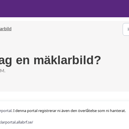
arbild
jag en mäklarbild?
.M.
rportal
. I denna portal registrerar ni även den överlåtelse som ni hanterat.
larportal.allabrf.se/